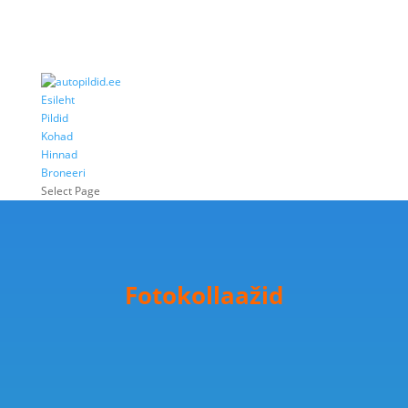
Esileht
Pildid
Kohad
Hinnad
Broneeri
Select Page
Fotokollaažid