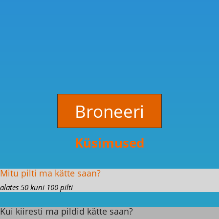
Broneeri
Küsimused
Mitu pilti ma kätte saan?
alates 50 kuni 100 pilti
Kui kiiresti ma pildid kätte saan?